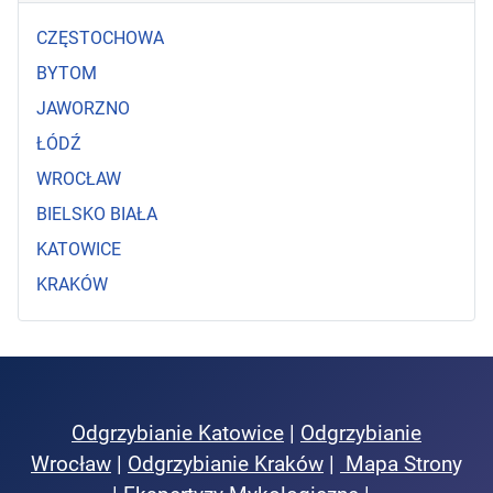
CZĘSTOCHOWA
BYTOM
JAWORZNO
ŁÓDŹ
WROCŁAW
BIELSKO BIAŁA
KATOWICE
KRAKÓW
Odgrzybianie Katowice
|
Odgrzybianie
Wrocław
|
Odgrzybianie Kraków
|
Mapa Stron
y