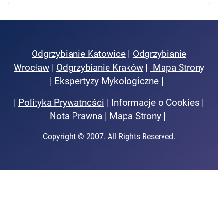
Odgrzybianie Katowice
|
Odgrzybianie
Wrocław
|
Odgrzybianie Kraków
|
Mapa Stron
y
|
Ekspertyzy Mykologiczne
|
|
Polityka Prywatności
| Informacje o Cookies |
Nota Prawna | Mapa Strony |
Copyright © 2007. All Rights Reserved.