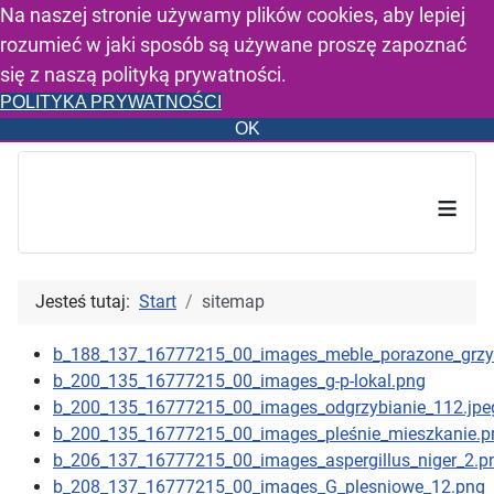
Na naszej stronie używamy plików cookies, aby lepiej
rozumieć w jaki sposób są używane proszę zapoznać
się z naszą polityką prywatności.
POLITYKA PRYWATNOŚCI
OK
≡
Jesteś tutaj:
Start
sitemap
b_188_137_16777215_00_images_meble_porazone_grz
b_200_135_16777215_00_images_g-p-lokal.png
b_200_135_16777215_00_images_odgrzybianie_112.jpe
b_200_135_16777215_00_images_pleśnie_mieszkanie.p
b_206_137_16777215_00_images_aspergillus_niger_2.p
b_208_137_16777215_00_images_G_plesniowe_12.png