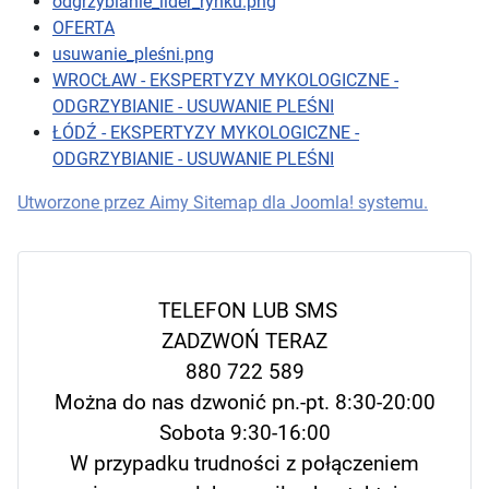
odgrzybianie_lider_rynku.png
OFERTA
usuwanie_pleśni.png
WROCŁAW - EKSPERTYZY MYKOLOGICZNE -
ODGRZYBIANIE - USUWANIE PLEŚNI
ŁÓDŹ - EKSPERTYZY MYKOLOGICZNE -
ODGRZYBIANIE - USUWANIE PLEŚNI
Utworzone przez Aimy Sitemap dla Joomla! systemu.
TELEFON LUB SMS
ZADZWOŃ TERAZ
880 722 589
Można do nas dzwonić pn.-pt. 8:30-20:00
Sobota 9:30-16:00
W przypadku trudności z połączeniem